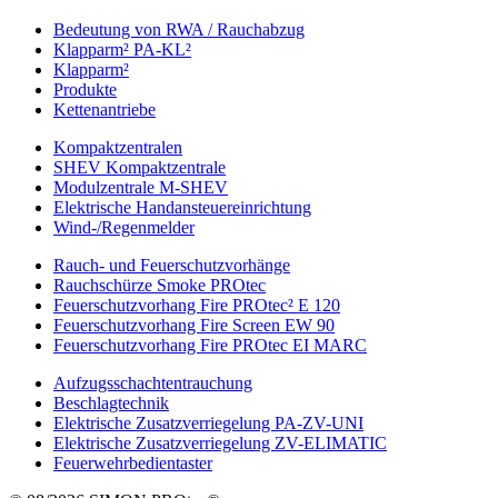
Bedeutung von RWA / Rauchabzug
Klapparm² PA-KL²
Klapparm²
Produkte
Kettenantriebe
Kompaktzentralen
SHEV Kompaktzentrale
Modulzentrale M-SHEV
Elektrische Handansteuereinrichtung
Wind-/Regenmelder
Rauch- und Feuerschutzvorhänge
Rauchschürze Smoke PROtec
Feuerschutzvorhang Fire PROtec² E 120
Feuerschutzvorhang Fire Screen EW 90
Feuerschutzvorhang Fire PROtec EI MARC
Aufzugsschachtentrauchung
Beschlagtechnik
Elektrische Zusatzverriegelung PA-ZV-UNI
Elektrische Zusatzverriegelung ZV-ELIMATIC
Feuerwehrbedientaster