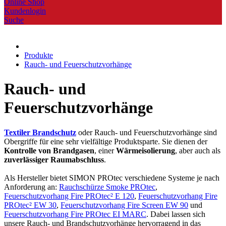
Online Shop
Kundenlogin
Suche
Produkte
Rauch- und Feuerschutzvorhänge
Rauch- und
Feuerschutzvorhänge
Textiler Brandschutz
oder Rauch- und Feuerschutzvorhänge sind
Obergriffe für eine sehr vielfältige Produktsparte. Sie dienen der
Kontrolle von Brandgasen
, einer
Wärmeisolierung
, aber auch als
zuverlässiger Raumabschluss
.
Als Hersteller bietet SIMON PROtec verschiedene Systeme je nach
Anforderung an:
Rauchschürze Smoke PROtec
,
Feuerschutzvorhang Fire PROtec² E 120
,
Feuerschutzvorhang Fire
PROtec² EW 30
,
Feuerschutzvorhang Fire Screen EW 90
und
Feuerschutzvorhang Fire PROtec EI MARC
. Dabei lassen sich
unsere Rauch- und Brandschutzvorhänge hervorragend in das