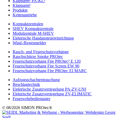
Klapparm² PA-KL²
Klapparm²
Produkte
Kettenantriebe
Kompaktzentralen
SHEV Kompaktzentrale
Modulzentrale M-SHEV
Elektrische Handansteuereinrichtung
Wind-/Regenmelder
Rauch- und Feuerschutzvorhänge
Rauchschürze Smoke PROtec
Feuerschutzvorhang Fire PROtec² E 120
Feuerschutzvorhang Fire Screen EW 90
Feuerschutzvorhang Fire PROtec EI MARC
Aufzugsschachtentrauchung
Beschlagtechnik
Elektrische Zusatzverriegelung PA-ZV-UNI
Elektrische Zusatzverriegelung ZV-ELIMATIC
Feuerwehrbedientaster
© 08/2026 SIMON PROtec®